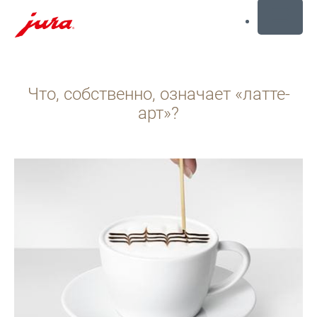
MENU
Перейти
к
Что, собственно, означает «латте-
содержанию
Перейти
арт»?
к
поиску