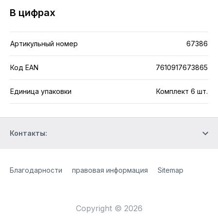
В цифрах
Артикульный номер
67386
Код EAN
7610917673865
Единица упаковки
Комплект 6 шт.
Контакты:
Site Web
[Website information]
Благодарности
правовая информация
Sitemap
Copyright © 2026