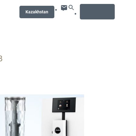
MENU
Kazakhstan
в
бнее