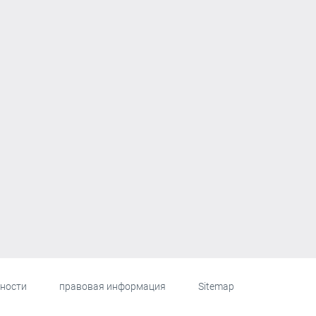
ности
правовая информация
Sitemap
te
tion]