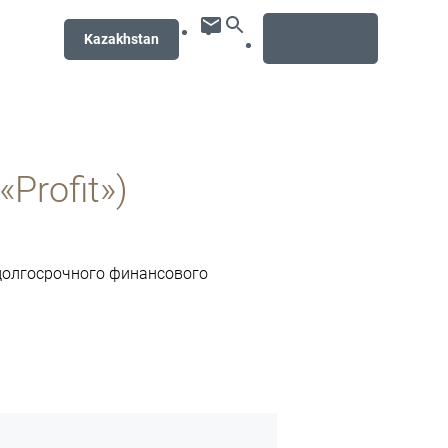
MENU
Kazakhstan
Profit»)
 долгосрочного финансового
бнее